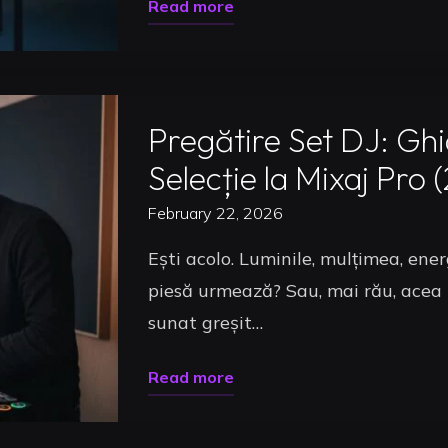
"Preț
Read more
la
Studio
Scenă"
Uncategorized
DJ
2026:
Pregătire Set DJ: Ghi
Ghid
Complet
Selecție la Mixaj Pro 
de
February 22, 2026
Investiție
Ești acolo. Luminile, mulțimea, ener
în
piesă urmează? Sau, mai rău, acea t
Cariera
sunat greșit…
Ta
de
"Pregătire
Read more
Artist"
Set
Uncategorized
DJ: