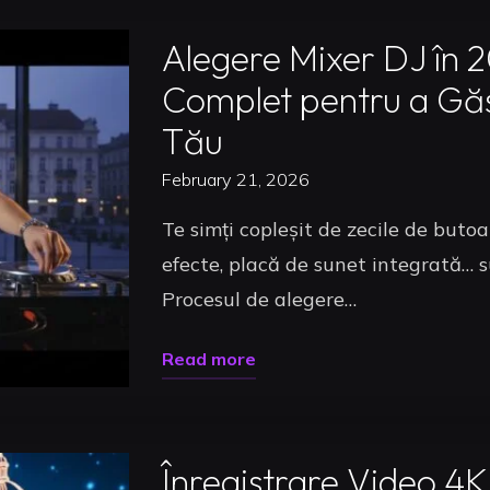
Ghidul
Alegere Mixer DJ în 
Complet
Complet pentru a Găs
de
Tău
la
Selecție
February 21, 2026
la
Te simți copleșit de zecile de butoa
Mixaj
efecte, placă de sunet integrată… s
Pro
Procesul de alegere…
(2026)"
"Alegere
Read more
Mixer
Uncategorized
DJ
în
Înregistrare Video 4