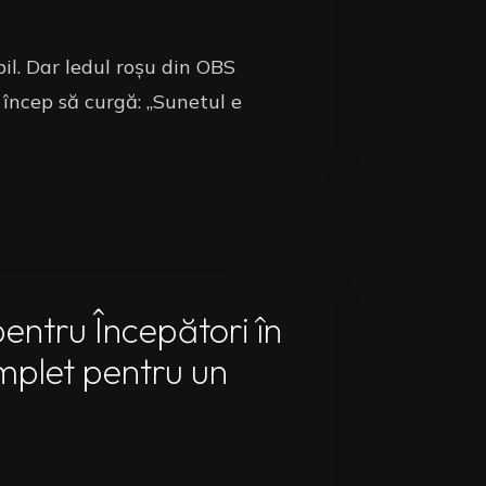
il. Dar ledul roșu din OBS
 încep să curgă: „Sunetul e
entru Începători în
plet pentru un