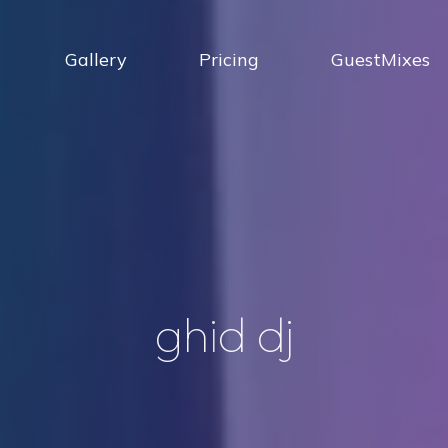
Gallery
Pricing
GuestMixes
g
h
i
d
d
j