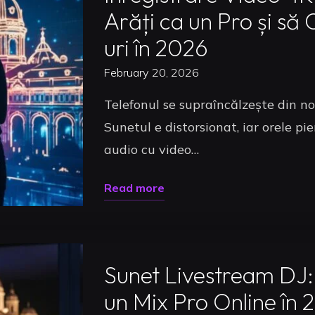
2026:
Arăți ca un Pro și să 
Ghidul
uri în 2026
Complet
pentru
February 20, 2026
a
Telefonul se supraîncălzește din no
Găsi
Sunetul e distorsionat, iar orele pi
Inima
audio cu video…
Setup-
ului
"Înregistrare
Read more
Tău"
Video
Uncategorized
4K
Set
Sunet Livestream DJ:
DJ:
un Mix Pro Online în 
Cum