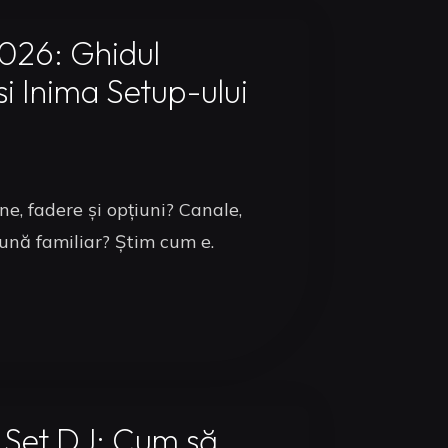
2026: Ghidul
i Inima Setup-ului
ne, fadere și opțiuni? Canale,
ună familiar? Știm cum e.
K Set DJ: Cum să