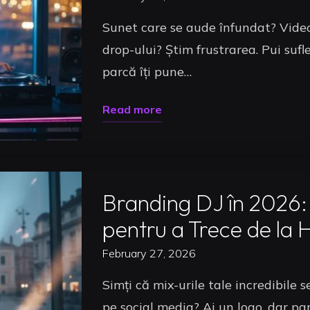
Sunet care se aude înfundat? Video
drop-ului? Știm frustrarea. Pui sufl
parcă îți pune…
"Livestream
Read more
DJ
Uncategorized
2026:
Ghidul
Branding DJ în 2026:
Complet
pentru
pentru a Trece de la 
Transmisiuni
February 27, 2026
Pro
Simți că mix-urile tale incredibile 
de
pe social media? Ai un logo, dar par
Impact"