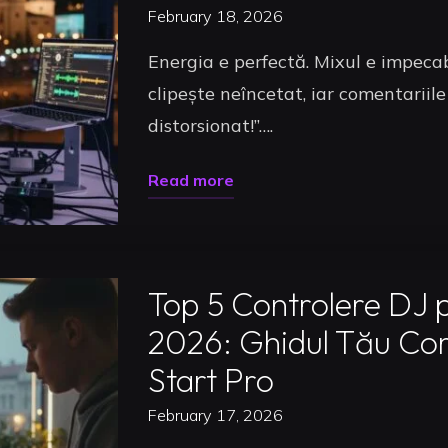
să
February 18, 2026
Arăți
Energia e perfectă. Mixul e impecab
ca
clipește neîncetat, iar comentariile
un
distorsionat!”….
Pro
și
"Sunet
Read more
să
Livestream
Obții
Uncategorized
DJ:
Mai
Ghidul
Top 5 Controlere DJ p
Multe
Tău
Gig-
2026: Ghidul Tău Com
pentru
uri
Start Pro
un
în
Mix
February 17, 2026
2026"
Pro