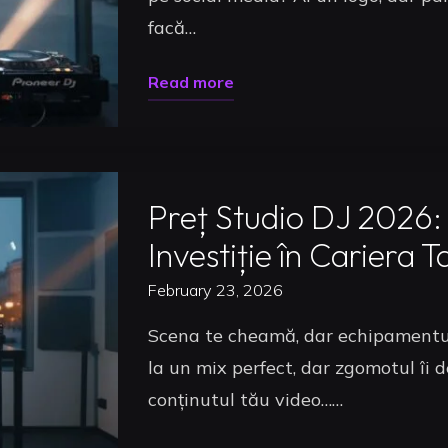
facă…
"Branding
Read more
DJ
Uncategorized
în
2026:
Preț Studio DJ 2026:
Ghidul
Complet
Investiție în Cariera T
pentru
February 23, 2026
a
Scena te cheamă, dar echipamentul 
Trece
la un mix perfect, dar zgomotul îi d
de
conținutul tău video……
la
Hobby