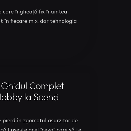
 care îngheață fix înaintea
et în fiecare mix, dar tehnologia
 Ghidul Complet
Hobby la Scenă
se pierd în zgomotul asurzitor de
că lipsește acel “ceva” care să te