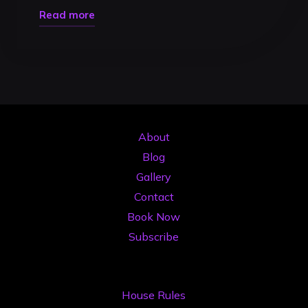
"Pioneer
Read more
CDJ-
3000
Analiză:
Viitorul
Mixajului
și
About
Standardul
Blog
Cluburilor
Gallery
în
Contact
2026"
Book Now
Subscribe
House Rules