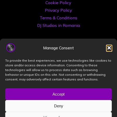
Cookie Policy
Privacy Policy
Terms & Conditions
DJ Studios in Romania
Manage Consent
To provide the best experiences, we use technologies like cookies to
store and/or access device information. Consenting to these
technologies will allow us to process data such as browsing
©2026 Book a DJ Studio
behavior or unique IDs on this site. Not consenting or withdrawing
consent, may adversely affect certain features and functions.
Designed by
ZIZONO
Accept
Deny
Powered by
Bravada
&
WordPress
.