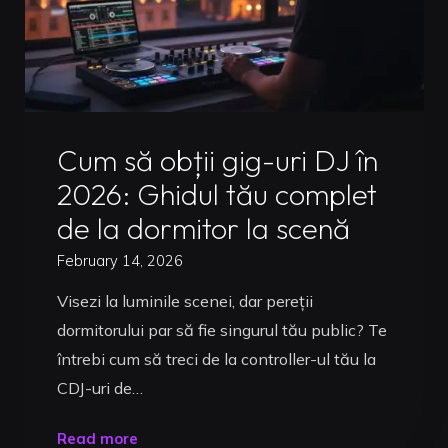
Mixaj
Pro
(2026)"
Uncategorized
Cum să obții gig-uri DJ în
2026: Ghidul tău complet
de la dormitor la scenă
February 14, 2026
Visezi la luminile scenei, dar pereții
dormitorului par să fie singurul tău public? Te
întrebi cum să treci de la controller-ul tău la
CDJ-uri de…
"Cum
Read more