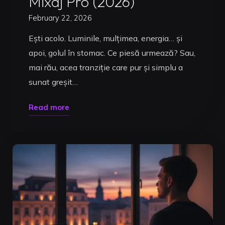
Mixaj Pro (2026)
February 22, 2026
Ești acolo. Luminile, mulțimea, energia… și
apoi, golul în stomac. Ce piesă urmează? Sau,
mai rău, acea tranziție care pur și simplu a
sunat greșit…
"Pregătire
Read more
Set
DJ:
Ghidul
Complet
de
la
Selecție
la