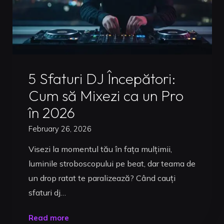
Uncategorized
5 Sfaturi DJ Începători:
Cum să Mixezi ca un Pro
în 2026
February 26, 2026
Visezi la momentul tău în fața mulțimii,
luminile stroboscopului pe beat, dar teama de
un drop ratat te paralizează? Când cauți
sfaturi dj…
"5
Read more