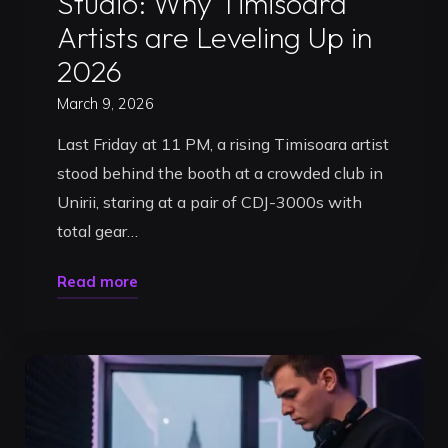
Studio: Why Timisoara
Artists are Leveling Up in
2026
March 9, 2026
Last Friday at 11 PM, a rising Timisoara artist
stood behind the booth at a crowded club in
Unirii, staring at a pair of CDJ-3000s with
total gear…
"DJ
Read more
Practice
at
Home
vs.
Studio: