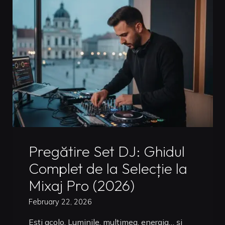
Cum
să
Mixezi
ca
un
Pro
în
2026"
Uncategorized
Pregătire Set DJ: Ghidul
Complet de la Selecție la
Mixaj Pro (2026)
February 22, 2026
Ești acolo. Luminile, mulțimea, energia… și