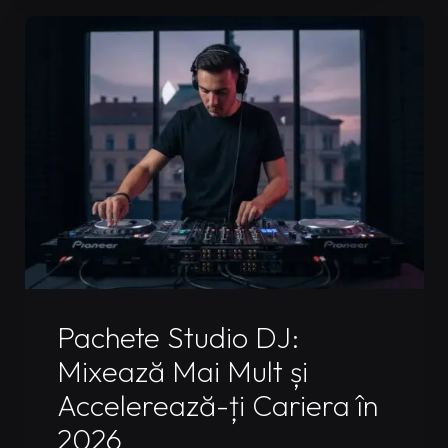
Set
DJ:
Cum
să
Arăți
ca
un
Pro
și
să
Uncategorized
Obții
Pachete Studio DJ:
Mai
Mixează Mai Mult și
Multe
Accelerează-ți Cariera în
Gig-
2026
uri