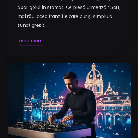
apoi, golul în stomac. Ce piesă urmează? Sau,
mai rău, acea tranziție care pur și simplu a
sunat greșit…
"Pregătire
Read more
Set
DJ:
Ghidul
Complet
de
la
Selecție
la
Mixaj
Pro