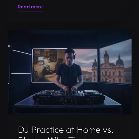
"Professional
Read more
DJ
Set
Recording
in
Timișoara:
The
Ultimate
Guide
for
2026"
Uncategorized
DJ Practice at Home vs.