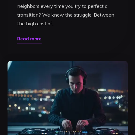
neighbors every time you try to perfect a
transition? We know the struggle. Between
the high cost of…
"Book
Read more
DJ
Studio
Timisoara:
Your
Gateway
to
Professional
DJing
in
2026"