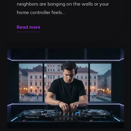
neighbors are banging on the walls or your
home controller feels…
"Master
Read more
Your
Mix:
The
Ultimate
Guide
to
Finding
a
Studio
DJ
pentru
Practică