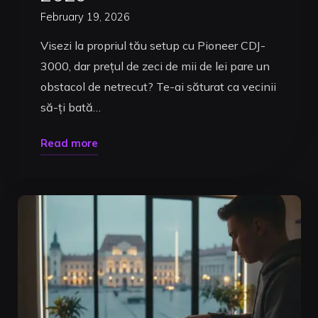
în
February 19, 2026
2026"
Visezi la propriul tău setup cu Pioneer CDJ-
3000, dar prețul de zeci de mii de lei pare un
obstacol de netrecut? Te-ai săturat ca vecinii
să-ți bată…
"Pachete
Read more
Studio
DJ:
Mixează
Mai
Mult
și
Accelerează-
ți