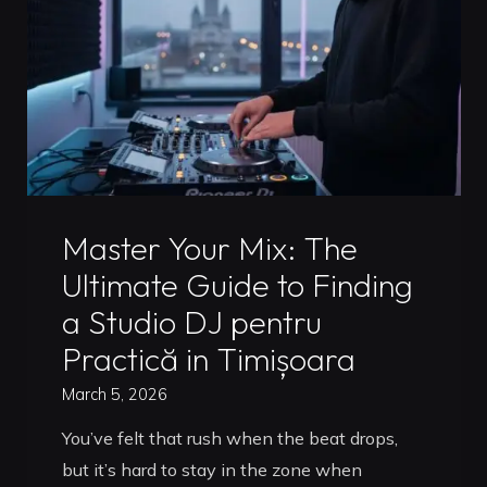
Why
Timisoara
Artists
are
Leveling
Up
in
Uncategorized
2026"
Master Your Mix: The
Ultimate Guide to Finding
a Studio DJ pentru
Practică in Timișoara
March 5, 2026
You’ve felt that rush when the beat drops,
but it’s hard to stay in the zone when