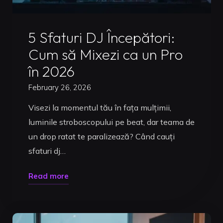
Uncategorized
5 Sfaturi DJ Începători:
Cum să Mixezi ca un Pro
în 2026
February 26, 2026
Visezi la momentul tău în fața mulțimii,
luminile stroboscopului pe beat, dar teama de
un drop ratat te paralizează? Când cauți
sfaturi dj…
"5
Read more
Sfaturi
DJ
Începători: