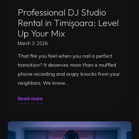
Uncategorized
in
Professional DJ Studio
Timișoara"
Rental in Timișoara: Level
Up Your Mix
March 3, 2026
That fire you feel when you nail a perfect
transition? It deserves more than a muffled
phone recording and angry knocks from your
neighbors. We know…
"Professional
Read more
DJ
Studio
Rental
in