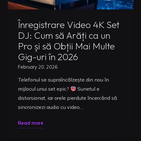
(2026)"
Uncategorized
Înregistrare Video 4K Set
DJ: Cum să Arăți ca un
Pro și să Obții Mai Multe
Gig-uri în 2026
February 20, 2026
Telefonul se supraîncălzește din nou în
mijlocul unui set epic?
Sunetul e
distorsionat, iar orele pierdute încercând să
sincronizezi audio cu video…
"Înregistrare
Read more
Video
4K