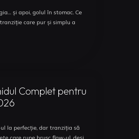
gia… și apoi, golul în stomac. Ce
ranziție care pur și simplu a
idul Complet pentru
2026
l la perfecție, dar tranziția să
te care rupe brusc flow-ul, deși