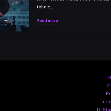
tehnic…
Pro
(2026)"
"Mixaj
Read more
Armonic
Uncategorized
DJ:
Ghidul
Complet
pentru
Tranziții
Perfecte
H
în
Co
2026"
Pr
Term
DJ Stu