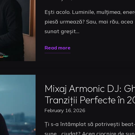
Ești acolo. Luminile, mulțimea, ener
piesă urmează? Sau, mai rău, acea t
sunat greșit…
"Pregătire
Read more
Set
Uncategorized
DJ:
Ghidul
Mixaj Armonic DJ: Gh
Complet
de
Tranziții Perfecte în 
la
February 16, 2026
Selecție
Ți s-a întâmplat să potrivești beat-u
la
sune… ciudat? Acea ciocnire de sune
Mixaj