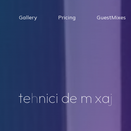
Gallery
Pricing
GuestMixes
t
e
h
n
i
c
i
d
e
m
i
x
a
j