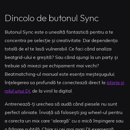
Dincolo de butonul Sync
Butonul Sync este o unealtă fantastică pentru a te
concentra pe selecție și creativitate. Dar dependența
totală de el te lasă vulnerabil. Ce faci când analiza
beatgrid-ului e greșită? Sau când ajungi la un party și
trebuie să mixezi pe echipament mai vechi?
Beatmatching-ul manual este esența meșteșugului;
înțelegerea sa profundă te conectează direct la
istoria și
rolul unui DJ
, de la vinil la digital.
Antrenează-ți urechea să audă când piesele nu sunt
perfect aliniate. Învață să folosești jog wheel-ul pentru
a corecta un mix care “aleargă” cu o mică împingere sau
o frânare subtilă. Chiar și cei mai mari DJ exersează