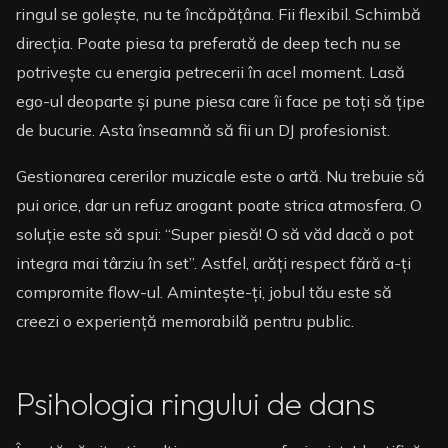
ringul se golește, nu te încăpățâna. Fii flexibil. Schimbă
direcția. Poate piesa ta preferată de deep tech nu se
potrivește cu energia petrecerii în acel moment. Lasă
ego-ul deoparte și pune piesa care îi face pe toți să țipe
de bucurie. Asta înseamnă să fii un DJ profesionist.
Gestionarea cererilor muzicale este o artă. Nu trebuie să
pui orice, dar un refuz arogant poate strica atmosfera. O
soluție este să spui: “Super piesă! O să văd dacă o pot
integra mai târziu în set”. Astfel, arăți respect fără a-ți
compromite flow-ul. Amintește-ți, jobul tău este să
creezi o experiență memorabilă pentru public.
Psihologia ringului de dans