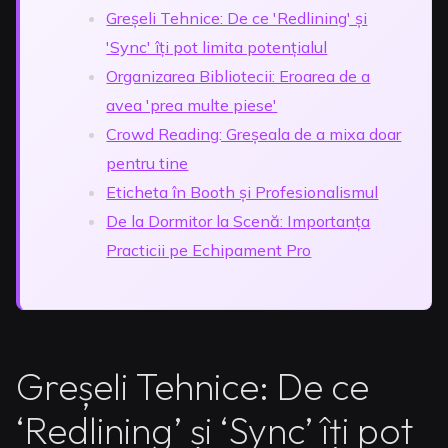
Greșeli Tehnice: De ce 'Redlining' și
'Sync' îți pot limita potențialul
Organizarea Bibliotecii: Eroarea de a
avea 'prea multe piese'
Crowd Reading: Greșeala de a mixa doar
pentru tine
Eticheta în Booth și Profesionalismul
De la Dormitor la Scenă: Importanța
Practicii pe Echipament Pro
Greșeli Tehnice: De ce
‘Redlining’ și ‘Sync’ îți pot