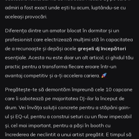
admiri a fost exact unde ești tu acum, luptându-se cu
aceleași provocări.
Diferența dintre un amator blocat în dormitor și un
profesionist care electrizează mulțimi stă în capacitatea
de a recunoaște și depăși acele
greșeli dj începători
esențiale. Acesta nu este doar un alt articol, ci ghidul tău
practic pentru a transforma fiecare eroare într-un
avantaj competitiv și a-ți accelera cariera.
Pregătește-te să demontăm împreună cele 10 capcane
care îi sabotează pe majoritatea DJ-ilor la început de
drum. Vei învăța soluții concrete pentru a stăpâni gain-
ul și EQ-ul, pentru a construi seturi cu un flow impecabil
și, cel mai important, pentru a păși în booth cu
încrederea de neclintit a unui artist pregătit. E timpul să