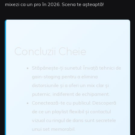
mixezi ca un pro în 2026. Scena te așteaptă!
Concluzii Cheie
Stăpânește-ți sunetul: Învață tehnici de
gain-staging pentru a elimina
distorsiunile și a oferi un mix clar și
puternic, indiferent de echipament.
Conectează-te cu publicul: Descoperă
de ce un playlist flexibil și contactul
vizual cu ringul de dans sunt secretele
unui set memorabil.