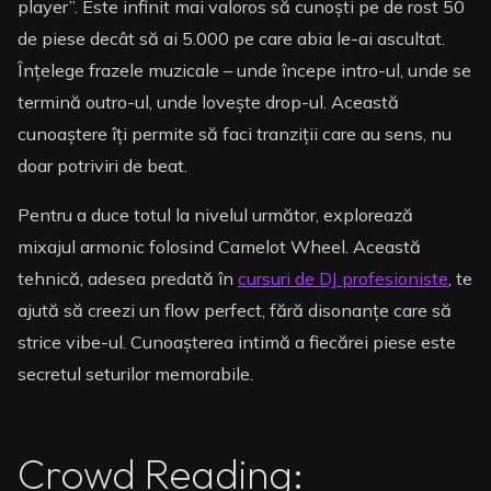
player”. Este infinit mai valoros să cunoști pe de rost 50
de piese decât să ai 5.000 pe care abia le-ai ascultat.
Înțelege frazele muzicale – unde începe intro-ul, unde se
termină outro-ul, unde lovește drop-ul. Această
cunoaștere îți permite să faci tranziții care au sens, nu
doar potriviri de beat.
Pentru a duce totul la nivelul următor, explorează
mixajul armonic folosind Camelot Wheel. Această
tehnică, adesea predată în
cursuri de DJ profesioniste
, te
ajută să creezi un flow perfect, fără disonanțe care să
strice vibe-ul. Cunoașterea intimă a fiecărei piese este
secretul seturilor memorabile.
Crowd Reading: