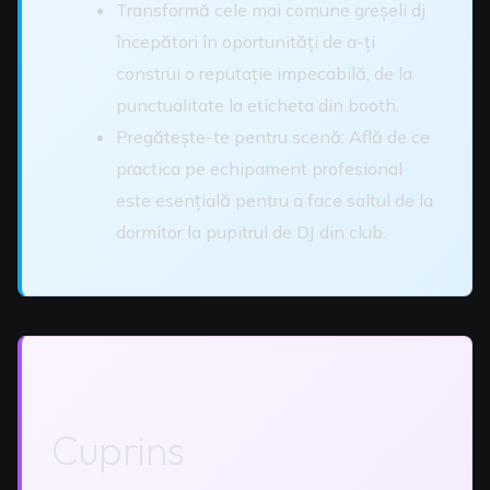
Transformă cele mai comune greșeli dj
începători în oportunități de a-ți
construi o reputație impecabilă, de la
punctualitate la eticheta din booth.
Pregătește-te pentru scenă: Află de ce
practica pe echipament profesional
este esențială pentru a face saltul de la
dormitor la pupitrul de DJ din club.
Cuprins