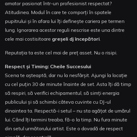
amator pasionat într-un profesionist respectat?
Atitudinea. Modul în care te comporți în spatele
pupitrului și în afara lui îți definește cariera pe termen
lung. Ignorarea acestor reguli nescrise este una dintre
cele mai costisitoare
greșeli dj începători
.
Reputația ta este cel mai de preț asset. Nu o risipi.
Respect și Timing: Cheile Succesului
Scena te așteaptă, dar nu la nesfârșit. Ajungi la locație
cu cel puțin 30 de minute înainte de set. Asta îți dă timp
să respiri, să verifici echipamentul, să simți energia
publicului și să schimbi câteva cuvinte cu DJ-ul
dinaintea ta. Respectă-i setul – nu sta agățat de umărul
lui. Când îți termini treaba, fă-o la timp. Nu fura minute
din setul următorului artist. Este o dovadă de respect