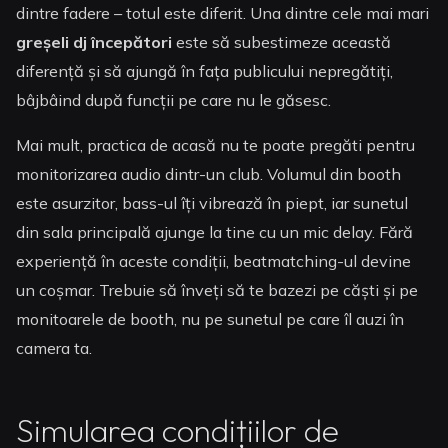
dintre fadere – totul este diferit. Una dintre cele mai mari
greșeli dj începători
este să subestimeze această
diferență și să ajungă în fața publicului nepregătiți,
bâjbâind după funcții pe care nu le găsesc.
Mai mult, practica de acasă nu te poate pregăti pentru
monitorizarea audio dintr-un club. Volumul din booth
este asurzitor, bass-ul îți vibrează în piept, iar sunetul
din sala principală ajunge la tine cu un mic delay. Fără
experiență în aceste condiții, beatmatching-ul devine
un coșmar. Trebuie să înveți să te bazezi pe căști și pe
monitoarele de booth, nu pe sunetul pe care îl auzi în
camera ta.
Simularea condițiilor de