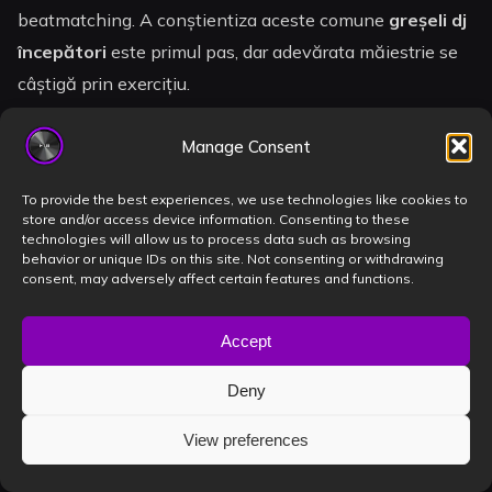
beatmatching. A conștientiza aceste comune
greșeli dj
începători
este primul pas, dar adevărata măiestrie se
câștigă prin exercițiu.
Teoria te aduce până aici. Practica te duce pe scenă. Nu
Manage Consent
lăsa lipsa unui echipament profesional să fie obstacolul
tău. La Book a DJ Studio, în inima Timișoarei, te
To provide the best experiences, we use technologies like cookies to
store and/or access device information. Consenting to these
așteaptă un studio privat dotat cu echipament Pioneer
technologies will allow us to process data such as browsing
DJ de ultimă generație. Aici poți exersa, îți poți
behavior or unique IDs on this site. Not consenting or withdrawing
consent, may adversely affect certain features and functions.
perfecționa tranzițiile și îți poți înregistra seturile în
format audio-video 4K pentru a le arăta promotorilor.
Accept
Vrei să eviți greșelile și să mixezi ca un pro?
Deny
Rezervă o sesiune la Book a DJ Studio!
View preferences
Scena te așteaptă. E timpul să faci pasul de la dormitor
la club. Mixează. Înregistrează. Cucerește.