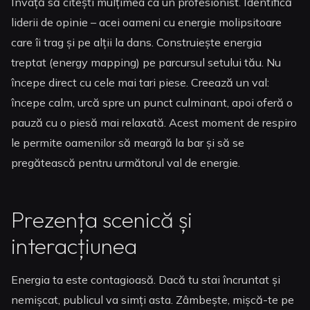
Învață să citești mulțimea ca un profesionist. Identifică
liderii de opinie – acei oameni cu energie molipsitoare
care îi trag și pe alții la dans. Construiește energia
treptat (energy mapping) pe parcursul setului tău. Nu
începe direct cu cele mai tari piese. Creează un val:
începe calm, urcă spre un punct culminant, apoi oferă o
pauză cu o piesă mai relaxată. Acest moment de respiro
le permite oamenilor să meargă la bar și să se
pregătească pentru următorul val de energie.
Prezența scenică și
interacțiunea
Energia ta este contagioasă. Dacă tu stai încruntat și
nemișcat, publicul va simți asta. Zâmbește, mișcă-te pe