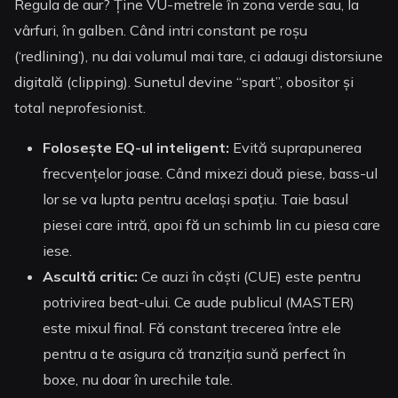
Regula de aur? Ține VU-metrele în zona verde sau, la
vârfuri, în galben. Când intri constant pe roșu
(‘redlining’), nu dai volumul mai tare, ci adaugi distorsiune
digitală (clipping). Sunetul devine “spart”, obositor și
total neprofesionist.
Folosește EQ-ul inteligent:
Evită suprapunerea
frecvențelor joase. Când mixezi două piese, bass-ul
lor se va lupta pentru același spațiu. Taie basul
piesei care intră, apoi fă un schimb lin cu piesa care
iese.
Ascultă critic:
Ce auzi în căști (CUE) este pentru
potrivirea beat-ului. Ce aude publicul (MASTER)
este mixul final. Fă constant trecerea între ele
pentru a te asigura că tranziția sună perfect în
boxe, nu doar în urechile tale.