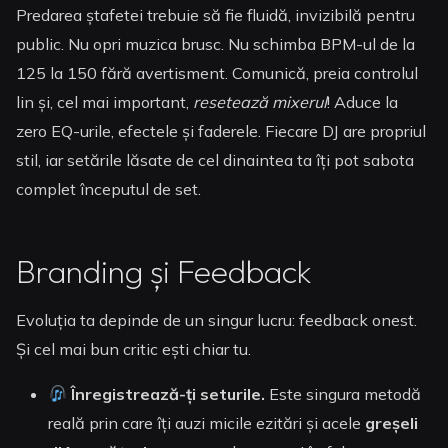
Predarea ștafetei trebuie să fie fluidă, invizibilă pentru
public. Nu opri muzica brusc. Nu schimba BPM-ul de la
125 la 150 fără avertisment. Comunică, preia controlul
lin și, cel mai important,
resetează mixerul
! Aduce la
zero EQ-urile, efectele și faderele. Fiecare DJ are propriul
stil, iar setările lăsate de cel dinaintea ta îți pot sabota
complet începutul de set.
Branding și Feedback
Evoluția ta depinde de un singur lucru: feedback onest.
Și cel mai bun critic ești chiar tu.
Înregistrează-ți seturile.
Este singura metodă
reală prin care îți auzi micile ezitări și acele
greșeli