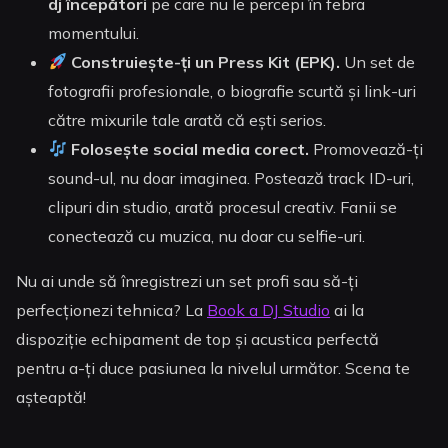
dj începători
pe care nu le percepi în febra
momentului.
Construiește-ți un Press Kit (EPK).
Un set de
fotografii profesionale, o biografie scurtă și link-uri
către mixurile tale arată că ești serios.
Folosește social media corect.
Promovează-ți
sound-ul, nu doar imaginea. Postează track ID-uri,
clipuri din studio, arată procesul creativ. Fanii se
conectează cu muzica, nu doar cu selfie-uri.
Nu ai unde să înregistrezi un set profi sau să-ți
perfecționezi tehnica? La
Book a DJ Studio
ai la
dispoziție echipament de top și acustica perfectă
pentru a-ți duce pasiunea la nivelul următor. Scena te
așteaptă!