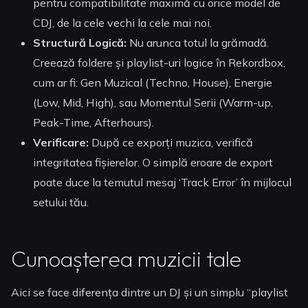
pentru compatibilitate maximă cu orice model de
CDJ, de la cele vechi la cele mai noi.
Structură Logică:
Nu arunca totul la grămadă.
Creează foldere și playlist-uri logice în Rekordbox,
cum ar fi: Gen Muzical (Techno, House), Energie
(Low, Mid, High), sau Momentul Serii (Warm-up,
Peak-Time, Afterhours).
Verificare:
După ce exporți muzica, verifică
integritatea fișierelor. O simplă eroare de export
poate duce la temutul mesaj ‘Track Error’ în mijlocul
setului tău.
Cunoașterea muzicii tale
Aici se face diferența dintre un DJ și un simplu “playlist