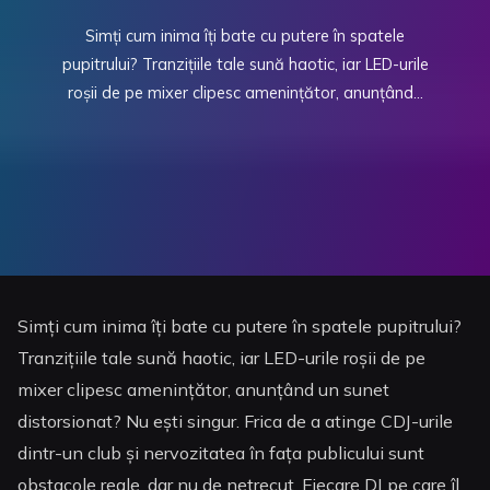
Simți cum inima îți bate cu putere în spatele
pupitrului? Tranzițiile tale sună haotic, iar LED-urile
roșii de pe mixer clipesc amenințător, anunțând...
Simți cum inima îți bate cu putere în spatele pupitrului?
Tranzițiile tale sună haotic, iar LED-urile roșii de pe
mixer clipesc amenințător, anunțând un sunet
distorsionat? Nu ești singur. Frica de a atinge CDJ-urile
dintr-un club și nervozitatea în fața publicului sunt
obstacole reale, dar nu de netrecut. Fiecare DJ pe care îl